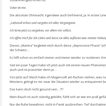
Oder
in
mir.
Die absolute Ohnmacht. Irgendwie auch befreiend, ja. In erster Li
„Liebevoll erlöse und vergebe ich alles Vergangene.
Ich lerne jetzt zu vergeben, vor allem mir selbst.
Ich öffne mich für die Liebe und lasse sie alles auflösen was meiner Heilu
Dieses „Mantra“ begleitet mich durch diese „depressive Phase“ (ic
die Schweiz…
Es hilft schon es einfach immer und immer wieder zu rezitieren. Kon
Seit ein paar Tagen habe ich jetzt auch mit einem neuen Phänomen
auch und ist präsenter denn je…
Von Jetzt auf Gleich habe ich Magensaft am Rachen stehen, was nat
Meistens gelingt es mir zwar die Situation wieder zu entspannen
Das kann doch nicht gesund sein…?!?
Mein Bauch ist auch ständig gebläht, fühlt sich an wie ein prall ge
Nur die Ruhe bewahren, nicht in Panik ausbrechen. Tief durchatmen.