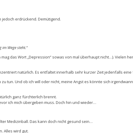
nie jedoch erdrückend. Demütigend.
ng im Wege steht.“
h mag das Wort „Depression“ sowas von mal überhaupt nicht…). Vielen her
zentriert natürlich. Es entfaltet innerhalb sehr kurzer Zeit jedenfalls ei
 zu tun. Und ob ich will oder nicht, meine Angst es könnte sich irgendw
ürlich ganz fürchterlich brennt.
 bevor ich mich übergeben muss. Doch hin und wieder…
füllter Medizinball. Das kann doch nicht gesund sein…
 Alles wird gut.