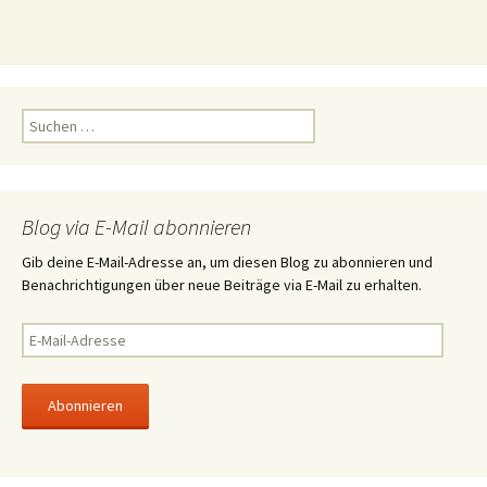
S
u
c
h
e
Blog via E-Mail abonnieren
n
n
Gib deine E-Mail-Adresse an, um diesen Blog zu abonnieren und
a
Benachrichtigungen über neue Beiträge via E-Mail zu erhalten.
c
h
E
:
-
M
a
i
l
-