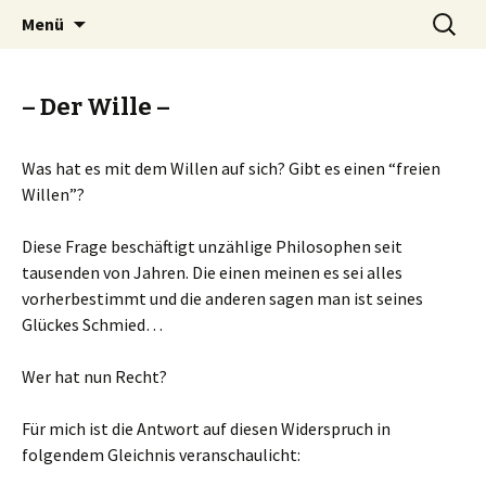
Erwachtes Bewusstsein im Wandel der Zeit
Springe
Suchen
Wissen Macht Bewusstsein
Menü
zum
nach:
Inhalt
– Der Wille –
Was hat es mit dem Willen auf sich? Gibt es einen “freien
Willen”?
Diese Frage beschäftigt unzählige Philosophen seit
tausenden von Jahren. Die einen meinen es sei alles
vorherbestimmt und die anderen sagen man ist seines
Glückes Schmied…
Wer hat nun Recht?
Für mich ist die Antwort auf diesen Widerspruch in
folgendem Gleichnis veranschaulicht: