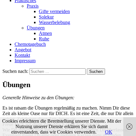
Praktisches
Praxis
Gifte vermeiden
Solekur
Wasserbelebung
Übungen
Atmen
Ruhe
Chemotagebuch
Angebot
Kontakt
Impressum
Suchen nach:
Übungen
Generelle Hinweise zu den Übungen:
Es ist ratsam die Übungen regelmäßig zu machen. Nimm Dir diese
Zeit als kleine Oase nur für DICH. Es ist eine Zeit, die nur Dir allein
gehört. Zelebriere diese Zeit, feiere sie.
Cookies erleichtern die Bereitstellung unserer Dienste. Mit der
Freue Dich auf diese Zeit. Mach ein Ritual daraus!
Nutzung unserer Dienste erklären Sie sich damit
Wie Du dieses Ritual ausgestaltest ist vollkommen Dir überlassen.
einverstanden, dass wir Cookies verwenden.
OK
Eventuell magst Du eine oder mehrere Kerzen dazu anzünden.