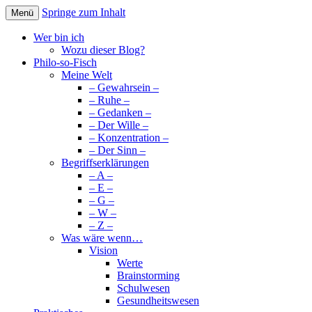
Springe zum Inhalt
Menü
Erwachtes Bewusstsein im Wandel der
Wissen Macht Bewusstsein
Wer bin ich
Zeit
Wozu dieser Blog?
Philo-so-Fisch
Meine Welt
– Gewahrsein –
– Ruhe –
– Gedanken –
– Der Wille –
– Konzentration –
– Der Sinn –
Begriffserklärungen
– A –
– E –
– G –
– W –
– Z –
Was wäre wenn…
Vision
Werte
Brainstorming
Schulwesen
Gesundheitswesen