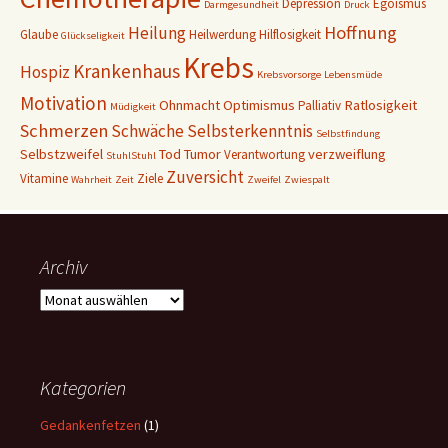
Depression
Egoismus
Darmgesundheit
Druck
e
Hoffnung
Heilung
Glaube
Heilwerdung
Hilflosigkeit
Glückseligkeit
Krebs
Krankenhaus
Hospiz
Krebsvorsorge
Lebensmüde
Motivation
Ohnmacht
Optimismus
Ratlosigkeit
Palliativ
Müdigkeit
Schmerzen
Schwäche
Selbsterkenntnis
Selbstfindung
Selbstzweifel
Tod
Tumor
verzweiflung
Verantwortung
StuhlStuhl
Zuversicht
Vitamine
Ziele
Wahrheit
Zeit
Zweifel
Zwiespalt
Archiv
A
r
c
h
i
Kategorien
v
Gedankenfetzen
(1)