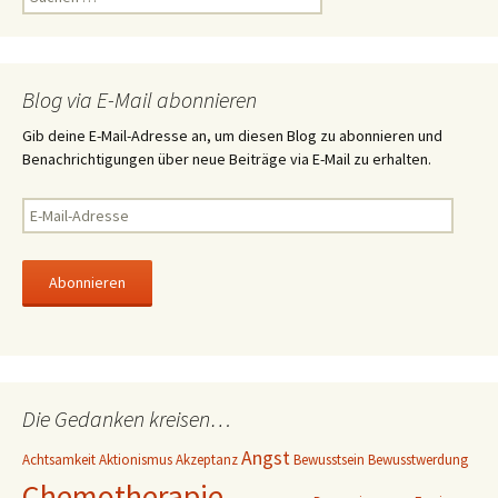
u
c
h
e
Blog via E-Mail abonnieren
n
n
Gib deine E-Mail-Adresse an, um diesen Blog zu abonnieren und
a
Benachrichtigungen über neue Beiträge via E-Mail zu erhalten.
c
h
E
:
-
M
a
i
l
-
A
d
Die Gedanken kreisen…
r
e
Angst
Achtsamkeit
Aktionismus
Akzeptanz
Bewusstsein
Bewusstwerdung
s
Chemotherapie
s