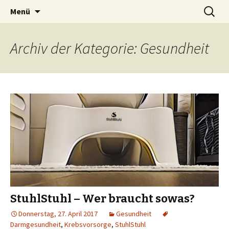
Erwachtes Bewusstsein im Wandel der Zeit
Springe
Suchen
Wissen Macht Bewusstsein
Menü
zum
nach:
Inhalt
Archiv der Kategorie: Gesundheit
StuhlStuhl – Wer braucht sowas?
Donnerstag, 27. April 2017
Gesundheit
Darmgesundheit
,
Krebsvorsorge
,
StuhlStuhl