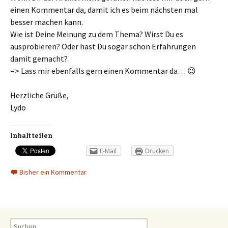
einen Kommentar da, damit ich es beim nächsten mal
besser machen kann.
Wie ist Deine Meinung zu dem Thema? Wirst Du es
ausprobieren? Oder hast Du sogar schon Erfahrungen
damit gemacht?
=> Lass mir ebenfalls gern einen Kommentar da… 😉
Herzliche Grüße,
Lydo
Inhalt teilen
E-Mail
Drucken
Bisher ein Kommentar
S