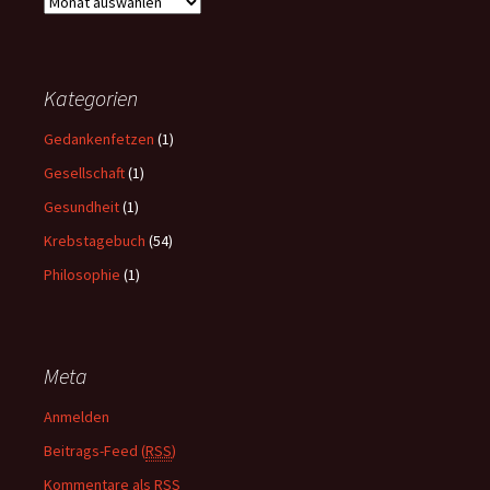
A
r
c
h
i
Kategorien
v
Gedankenfetzen
(1)
Gesellschaft
(1)
Gesundheit
(1)
Krebstagebuch
(54)
Philosophie
(1)
Meta
Anmelden
Beitrags-Feed (
RSS
)
Kommentare als
RSS