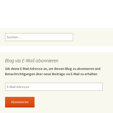
S
u
c
h
e
Blog via E-Mail abonnieren
n
n
Gib deine E-Mail-Adresse an, um diesen Blog zu abonnieren und
a
Benachrichtigungen über neue Beiträge via E-Mail zu erhalten.
c
h
E
:
-
M
a
i
l