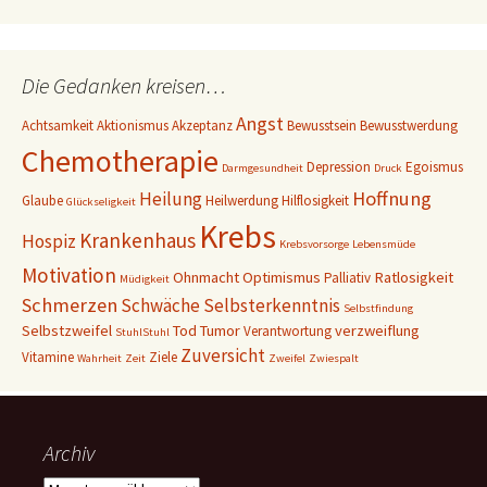
-
A
d
Die Gedanken kreisen…
r
e
Angst
Achtsamkeit
Aktionismus
Akzeptanz
Bewusstsein
Bewusstwerdung
s
Chemotherapie
s
Depression
Egoismus
Darmgesundheit
Druck
e
Hoffnung
Heilung
Glaube
Heilwerdung
Hilflosigkeit
Glückseligkeit
Krebs
Krankenhaus
Hospiz
Krebsvorsorge
Lebensmüde
Motivation
Ohnmacht
Optimismus
Ratlosigkeit
Palliativ
Müdigkeit
Schmerzen
Schwäche
Selbsterkenntnis
Selbstfindung
Selbstzweifel
Tod
Tumor
verzweiflung
Verantwortung
StuhlStuhl
Zuversicht
Vitamine
Ziele
Wahrheit
Zeit
Zweifel
Zwiespalt
Archiv