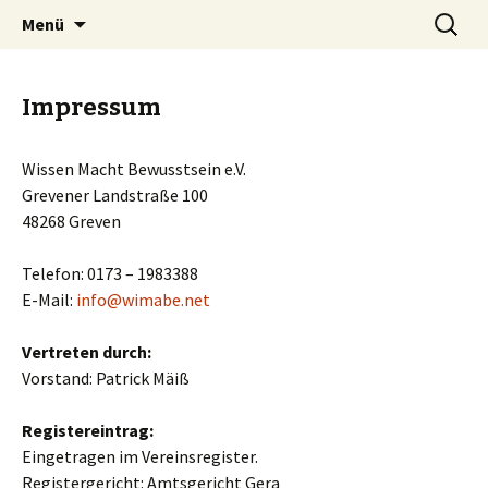
Erwachtes Bewusstsein im Wandel der Zeit
Springe
Suchen
Wissen Macht Bewusstsein
Menü
zum
nach:
Inhalt
Impressum
Wissen Macht Bewusstsein e.V.
Grevener Landstraße 100
48268 Greven
Telefon: 0173 – 1983388
E-Mail:
info@wimabe.net
Vertreten durch:
Vorstand: Patrick Mäiß
Registereintrag:
Eingetragen im Vereinsregister.
Registergericht: Amtsgericht Gera