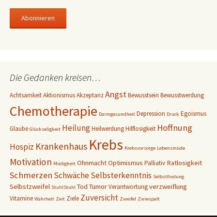
M
a
i
l
-
A
d
Die Gedanken kreisen…
r
e
Angst
Achtsamkeit
Aktionismus
Akzeptanz
Bewusstsein
Bewusstwerdung
s
Chemotherapie
s
Depression
Egoismus
Darmgesundheit
Druck
e
Hoffnung
Heilung
Glaube
Heilwerdung
Hilflosigkeit
Glückseligkeit
Krebs
Krankenhaus
Hospiz
Krebsvorsorge
Lebensmüde
Motivation
Ohnmacht
Optimismus
Ratlosigkeit
Palliativ
Müdigkeit
Schmerzen
Schwäche
Selbsterkenntnis
Selbstfindung
Selbstzweifel
Tod
Tumor
verzweiflung
Verantwortung
StuhlStuhl
Zuversicht
Vitamine
Ziele
Wahrheit
Zeit
Zweifel
Zwiespalt