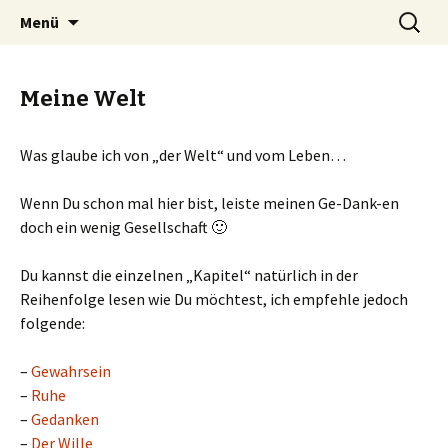
Erwachtes Bewusstsein im Wandel der Zeit
Springe
Suchen
Wissen Macht Bewusstsein
Menü
zum
nach:
Inhalt
Meine Welt
Was glaube ich von „der Welt“ und vom Leben…
Wenn Du schon mal hier bist, leiste meinen Ge-Dank-en
doch ein wenig Gesellschaft 🙂
Du kannst die einzelnen „Kapitel“ natürlich in der
Reihenfolge lesen wie Du möchtest, ich empfehle jedoch
folgende:
–
Gewahrsein
–
Ruhe
–
Gedanken
–
Der Wille