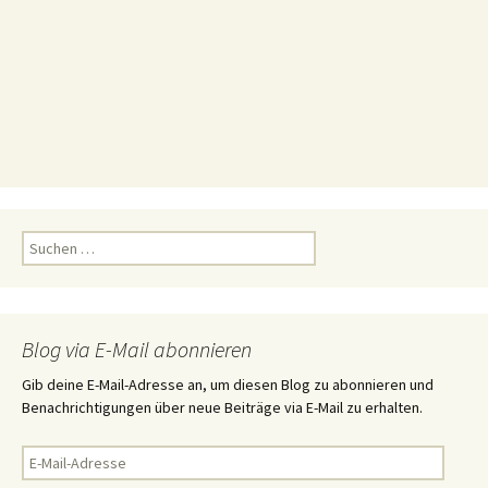
S
u
c
h
e
Blog via E-Mail abonnieren
n
n
Gib deine E-Mail-Adresse an, um diesen Blog zu abonnieren und
a
Benachrichtigungen über neue Beiträge via E-Mail zu erhalten.
c
h
E
:
-