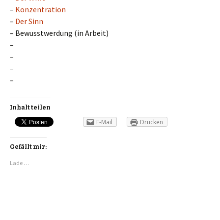
–
Konzentration
–
Der Sinn
– Bewusstwerdung (in Arbeit)
–
–
–
–
Inhalt teilen
E-Mail
Drucken
Gefällt mir:
Lade …