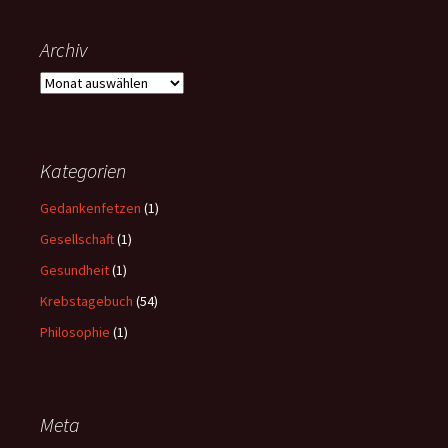
Archiv
A
r
c
h
i
Kategorien
v
Gedankenfetzen
(1)
Gesellschaft
(1)
Gesundheit
(1)
Krebstagebuch
(54)
Philosophie
(1)
Meta