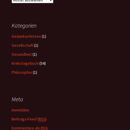
r
c
h
i
Kategorien
v
Gedankenfetzen
(1)
Gesellschaft
(1)
Gesundheit
(1)
Krebstagebuch
(54)
Philosophie
(1)
Meta
Anmelden
Beitrags-Feed (
RSS
)
Kommentare als
RSS