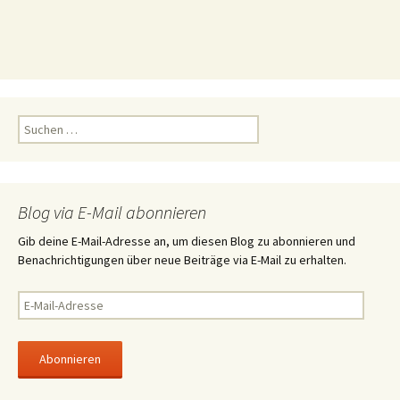
S
u
c
h
e
Blog via E-Mail abonnieren
n
n
Gib deine E-Mail-Adresse an, um diesen Blog zu abonnieren und
a
Benachrichtigungen über neue Beiträge via E-Mail zu erhalten.
c
h
E
:
-
M
a
i
l