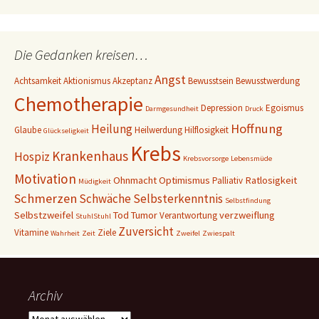
-
A
d
Die Gedanken kreisen…
r
e
Angst
Achtsamkeit
Aktionismus
Akzeptanz
Bewusstsein
Bewusstwerdung
s
Chemotherapie
s
Depression
Egoismus
Darmgesundheit
Druck
e
Hoffnung
Heilung
Glaube
Heilwerdung
Hilflosigkeit
Glückseligkeit
Krebs
Krankenhaus
Hospiz
Krebsvorsorge
Lebensmüde
Motivation
Ohnmacht
Optimismus
Ratlosigkeit
Palliativ
Müdigkeit
Schmerzen
Schwäche
Selbsterkenntnis
Selbstfindung
Selbstzweifel
Tod
Tumor
verzweiflung
Verantwortung
StuhlStuhl
Zuversicht
Vitamine
Ziele
Wahrheit
Zeit
Zweifel
Zwiespalt
Archiv
A