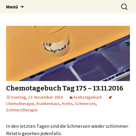
Erwachtes Bewusstsein im Wandel der Zeit
Springe
Suchen
Wissen Macht Bewusstsein
Menü
zum
nach:
Inhalt
Chemotagebuch Tag 175 – 13.11.2016
Sonntag, 13. November 2016
Krebstagebuch
Chemotherapie
,
Krankenhaus
,
Krebs
,
Schmerzen
,
Schmerztherapie
In den letzten Tagen sind die Schmerzen wieder schlimmer.
Relativ gesehen jedenfalls.